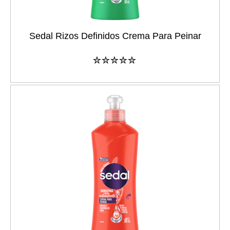
Sedal Rizos Definidos Crema Para Peinar
No
se
han
enviado
calificaciones
para
este
product