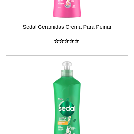
Sedal Ceramidas Crema Para Peinar
No
se
han
enviado
calificaciones
para
este
product