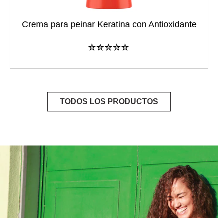
Crema para peinar Keratina con Antioxidante
No
se
han
enviado
calificaciones
para
este
TODOS LOS PRODUCTOS
product